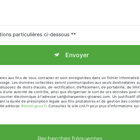
tions particulières ci-dessous **
Envoyer
 aux fins de vous contacter et sont enregistrées dans un fichier informatisé.
 message. Les données collectées seront communiquées aux seuls destinataires
sez de droits d’accès, de rectification, d’effacement, de portabilité, de limit
s d’une autorité de contrôle, ainsi que d’organiser le sort de vos données post
rrier électronique à l'adresse sarl@charpentes-gloanec.com. Un justificatif d
 la durée de prescription légale aux fins probatoires et de gestion des contenti
tte adresse:
Bloctel.gouv.fr
. Consultez le site cnil.fr pour plus d’informations sur
Recherches fréquentes