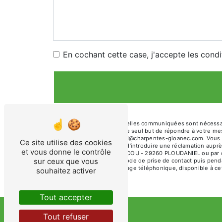
En cochant cette case, j'accepte les condi
** Les données personnelles communiquées sont nécessaires
ses sous-traitants dans le seul but de répondre à votre
- 29260 PLOUDANIEL sarl@charpentes-gloanec.com. Vous dispo
Ce site utilise des cookies
tout moment et du droit d’introduire une réclamation auprè
et vous donne le contrôle
l'adresse 600 ZA DU PARCOU - 29260 PLOUDANIEL ou par cou
sur ceux que vous
données pendant la période de prise de contact puis pendant
d'opposition au démarchage téléphonique, disponible à ce
souhaitez activer
Tout accepter
Tout refuser