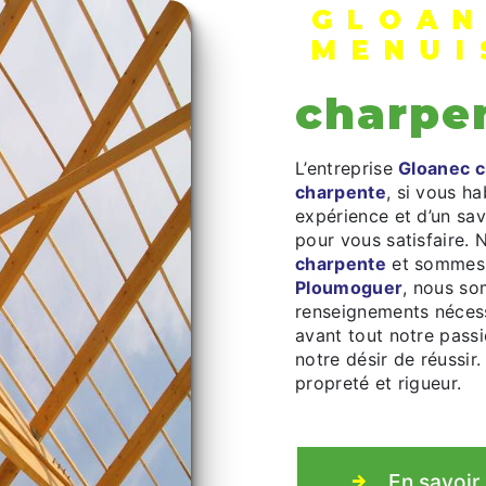
GLOAN
MENUI
charpe
L’entreprise
Gloanec c
charpente
, si vous h
expérience et d’un sav
pour vous satisfaire.
charpente
et sommes à
Ploumoguer
, nous so
renseignements nécess
avant tout notre pass
notre désir de réussir.
propreté et rigueur.
En savoir