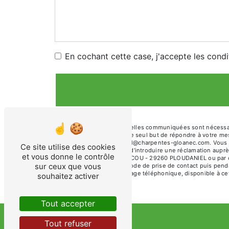
En cochant cette case, j'accepte les condi
** Les données personnelles communiquées sont nécessaires
ses sous-traitants dans le seul but de répondre à votre
- 29260 PLOUDANIEL sarl@charpentes-gloanec.com. Vous dispo
Ce site utilise des cookies
tout moment et du droit d’introduire une réclamation auprè
et vous donne le contrôle
l'adresse 600 ZA DU PARCOU - 29260 PLOUDANIEL ou par cou
sur ceux que vous
données pendant la période de prise de contact puis pendant
d'opposition au démarchage téléphonique, disponible à ce
souhaitez activer
Tout accepter
Tout refuser