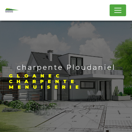
Panneau de gestion des cookies
charpente Ploudaniel
GLOANEC
CHARPENTE
MENUISERIE